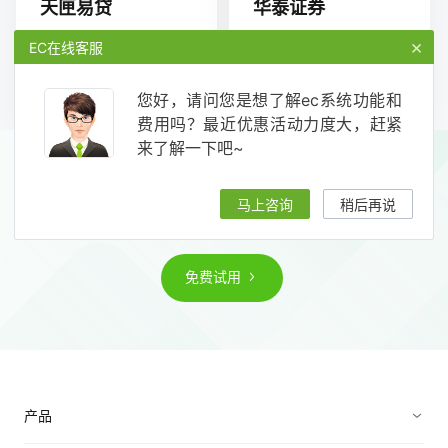
天匣易贷
华泰证券
用EC，建立团队经验分
用EC，建立团队经验分
×
EC在线客服
享体系，加速成长，月
享体系，加速成长，业
销售量双倍增长
绩实现大幅增长
104
50
您好，请问您是想了解ec系统功能和
金融服务
金融服务
费用吗？最近优惠活动力度大，赶紧
来了解一下吧~
构建营销服一体化业务闭环，实现业绩
马上咨询
稍后再说
持续增长
免费试用
产品