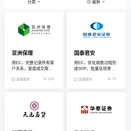
分类
最新
全国统一客服热线
400-655-0999
(每天：8:00 — 22:00 全年无休)
亚洲保理
国泰君安
用EC，完整记录所有客
用EC，优化销售过程形
购买咨询
售后服务
户关系，复盘成交案
成SOP，批量化培育销
例，新人出单效率倍增
售精英
104
75
金融服务
金融服务
© 2013-2023 www.digrow.com All Rights Reserved