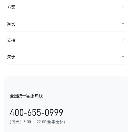
营销获客
方案
加速成交
企业直播营销方案
案例
客户服务
B2B私域营销方案
企业服务
支持
轻松管理
微校务解决方案
招商加盟
帮助中心
关于
产品价格
企业智能电销解决方案
机械制造
API对接
公司介绍
B2B广告营销方案
教育培训
EC价值观
金融服务
全国统一客服热线
EC荣誉
医疗美容
400-655-0999
办公地址
(每天：8:00 — 22:00 全年无休)